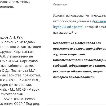
целях и возможных
Лицензия
менению.
Условия использования и передач
авторских прав указаны в
Договор
(публичной оферте)
, который раз
на нашем сайте.
дров А.Н. Рак:
а и лечение методами
Перепечатка материалов без
- 160 с.<BR>2. Алтымышев
письменного разрешения редакц
 Фрунзе: Кыргызстан,
журнала запрещена.
а А.Л. Лекарственные
Ответственность за достоверн
 376 с.<BR>4. Барнаулов
сведений, содержащихся в стать
ыми заболеваниями. -
в О.Д., Поспелова М.Л.,
рекламных объявлениях, несут
ные свойства пряностей.
авторы и рекламодатели.
40 с.<BR>6. Блинков И.Л.,
опедия фитотерапии.
ий. - М.: МОКБ «Марс»,
. Фитотерапия.
. - 552 с.<BR>8. Вехов
растения СССР / Под ред.