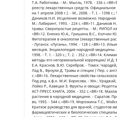
Т.А. Работнова. - М.: Мысль, 1978. - 336 с.<BR
реестр лекарственных средств. Официальное 
на 1 апреля 2008 г.). - М., 2008. - Т. I. - 1398 с.; 
Даников Н.И. Исцеление возможно. Народная 
М.: Лабиринт, 1993. - 224 с.<BR>11. Даников 
травы: Сверхпростые рецепты. - М.: РИПОЛ клас
<BR>12. Ененко Ю.А., Гришина В.С., Колчин Ю.
Фитотерапия в онкологии (лекарственные раст
- Луганск: «Лугань», 1994. - 128 с.<BR>13. Иль
месяцев. Энциклопедия народной медицины. - В 
1998. - Т. 1. - 320 с.; Т. 2. - 352 с.<BR>14. Кл
методы его негормональной коррекции/ И.Д. Е
Е.А. Краснов, В.Ю. Серебров. - Томск: Чародей,
Лад В., Фроули Д. Травы и специи / Пер. с англ.
с.<BR>16. Лекарственные свойства сельскохо
Под ред. к.ф.н. М.И. Борисова. - Мн.: Ураджай, 
Лойко Р., Кавецки З. Фрукты и овощи: Рецепты
АСТ-ПРЕСС КНИГА, 2004. - 352 с.<BR>18. Махл
растения в народной медицине. - Саратов: П
во, 1993. - 544 с.<BR>19. Морозкина Т.С., Мой
Краткое руководство для врачей, студентов м
фармацевтических и биологических специальн