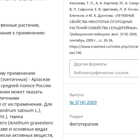
Киселева, Т. Л., А. А. Карпеев, Ю. А. Смир
В. П. Сафонов, Е. В. Цветаева, Л. И. Коган,
Блинков, и М. А. Дронова. «ЛЕЧЕБНЫЕ
СВОЙСТВА НЕКОТОРЫХ ОГОРОДНЫХ
твенные растения,
РАСТЕНИЙ СЕМЕЙСТВА СЕЛЬДЕРЕЙНЫХ».
азания к применению
Традиционная медицина
, вып. 3(18) 2009,
сентябрь 2009 г., сс. 30-36,
https://www.tradmed.ru/index.php/tm/art
ew/140.
Другие форматы
библиографических ссылок
ному применению
(зонтичных) - Apiaceae
 средней полосе России.
ании может оказать
Выпуск
зличными
№ 3(18) 2009
 от их применения. Для
andrum sativum L.),
Раздел
hl.), тмина
чего (Anethum graveolens
Фитотерапия
таве и основных видах
чески активных веществ,