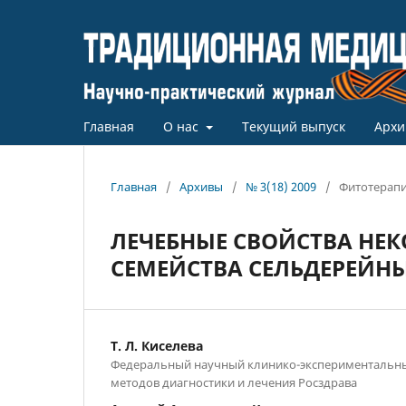
Главная
О нас
Текущий выпуск
Архи
Главная
/
Архивы
/
№ 3(18) 2009
/
Фитотерап
ЛЕЧЕБНЫЕ СВОЙСТВА НЕ
СЕМЕЙСТВА СЕЛЬДЕРЕЙН
Т. Л. Киселева
Федеральный научный клинико-экспериментальн
методов диагностики и лечения Росздрава