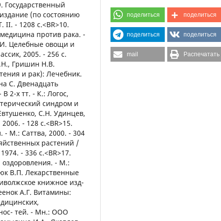
>9. Государственный
издание (по состоянию
поделиться
поделиться
Т. II. - 1208 с.<BR>10.
медицина против рака. -
поделиться
поделиться
Н.И. Целебные овощи и
сик, 2005. - 256 с.
mail
Распечатать
Н., Гришин Н.В.
ения и рак): Лечебник.
ина С. Двенадцать
2-х тт. - К.: Логос,
имактерический синдром и
втушенко, С.Н. Удинцев,
 2006. - 128 с.<BR>15.
 - М.: Саттва, 2000. - 304
зяйственных растений /
1974. - 336 с.<BR>17.
 оздоровления. - М.:
аюк В.П. Лекарственные
риволжское книжное изд-
сеенок А.Г. Витамины:
едицинских,
ос- тей. - Мн.: ООО