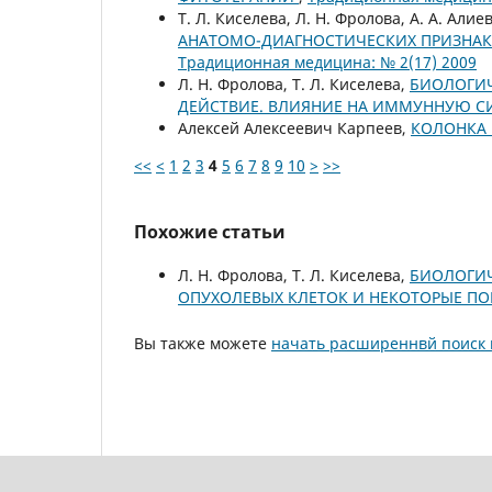
Т. Л. Киселева, Л. Н. Фролова, А. А. Алие
АНАТОМО-ДИАГНОСТИЧЕСКИХ ПРИЗНАК
Традиционная медицина: № 2(17) 2009
Л. Н. Фролова, Т. Л. Киселева,
БИОЛОГИЧ
ДЕЙСТВИЕ. ВЛИЯНИЕ НА ИММУННУЮ 
Алексей Алексеевич Карпеев,
КОЛОНКА 
<<
<
1
2
3
4
5
6
7
8
9
10
>
>>
Похожие статьи
Л. Н. Фролова, Т. Л. Киселева,
БИОЛОГИЧ
ОПУХОЛЕВЫХ КЛЕТОК И НЕКОТОРЫЕ П
Вы также можете
начать расширеннвй поиск 