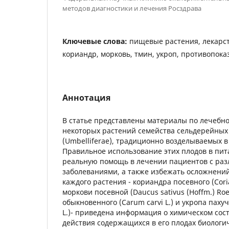
методов диагностики и лечения Росздрава
Ключевые слова:
пищевые растения, лекарс
кориандр, морковь, тмин, укроп, противопок
Аннотация
В статье представлены материалы по лечеб
некоторых растений семейства сельдерейных 
(Umbelliferae), традиционно возделываемых в
Правильное использование этих плодов в пит
реальную помощь в лечении пациентов с ра
заболеваниями, а также избежать осложнений
каждого растения - кориандра посевного (Cori
моркови посевной (Daucus sativus (Hoffm.) Roe
обыкновенного (Carum carvi L.) и укропа паху
L.)- приведена информация о химическом сос
действия содержащихся в его плодах биологи