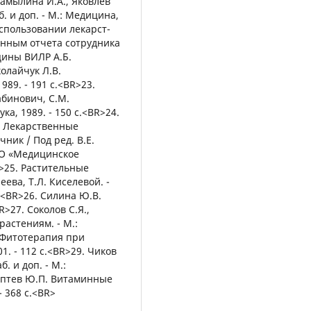
 Самылина И.А., Яковлев
б. и доп. - М.: Медицина,
использовании лекарст-
анным отчета сотрудника
ины ВИЛР А.Б.
колайчук Л.В.
89. - 191 с.<BR>23.
абинович, С.М.
ука, 1989. - 150 с.<BR>24.
А. Лекарственные
ник / Под ред. В.Е.
ООО «Медицинское
R>25. Растительные
еева, Т.Л. Киселевой. -
с.<BR>26. Силина Ю.В.
R>27. Соколов С.Я.,
астениям. - М.:
. Фитотерапия при
1. - 112 с.<BR>29. Чиков
. и доп. - М.:
Лаптев Ю.П. Витаминные
- 368 с.<BR>