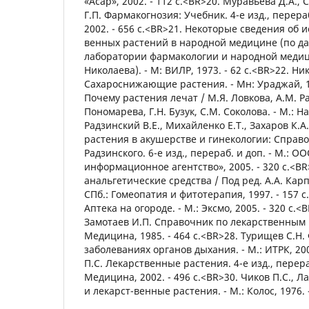
«Асар», 2002. - 112 с.<BR>20. Муравьева Д.А.,
Г.П. Фармакогнозия: Учебник. 4-е изд., перера
2002. - 656 с.<BR>21. Некоторые сведения об 
венных растений в народной медицине (по д
лаборатории фармакологии и народной медиц
Николаева). - М: ВИЛР, 1973. - 62 с.<BR>22. Ни
Сахароснижающие растения. - Мн: Ураджай, 19
Почему растения лечат / М.Я. Ловкова, А.М. Р
Пономарева, Г.Н. Бузук, С.М. Соколова. - М.: На
Радзинский В.Е., Михайленко Е.Т., Захаров К.
растения в акушерстве и гинекологии: Справоч
Радзинского. 6-е изд., перераб. и доп. - М.: 
информационное агентство», 2005. - 320 с.<B
анальгетические средства / Под ред. А.А. Карп
СПб.: Гомеопатия и фитотерапия, 1997. - 157 
Аптека на огороде. - М.: Эксмо, 2005. - 320 с.<B
Замотаев И.П. Справочник по лекарственным р
Медицина, 1985. - 464 с.<BR>28. Турищев С.Н
заболеваниях органов дыхания. - М.: ИТРК, 200
П.С. Лекарственные растения. 4-е изд., перераб
Медицина, 2002. - 496 с.<BR>30. Чиков П.С., 
и лекарст-венные растения. - М.: Колос, 1976. 