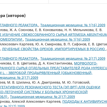
ра (авторов)
ГЛАВНОГО РЕДАКТОРА
,
Традиционная медицина: № 1(16) 2009
ва, Ж. А. Союнова, Е. В. Коновалова, Н. Н. Мельникова, Е. В.
ЗУЧЕНИЕ СВЕЖЕСОБРАННОГО СЫРЬЯ ARTEMISIA ABSINTHIUM
 ГОМЕОПАТИИ
,
Традиционная медицина: № 1(16) 2009
лексеевич Карпеев, Ю. А. Смирнова, В. П. Сафонов, Е. В. Цвета
а,
ЛЕЧЕБНЫЕ СВОЙСТВА ОРЕХОВ, ИМПОРТИРУЕМЫХ В РОССИЮ
,
ГЛАВНОГО РЕДАКТОРА
,
Традиционная медицина: № 2(17) 2009
ьникова, Е. В. Цветаева, Д. А. Константинова,
МОРФОЛОГО-
АННОГО СЫРЬЯ ОТДЕЛЬНЫХ ПРЕДСТАВИТЕЛЕЙ РОДА HYPERIC
M L. - ЗВЕРОБОЙ ПРОДЫРЯВЛЕННЫЙ (ОБЫКНОВЕННЫЙ,
едицина: № 2(17) 2009
еев, М. В. Шилина, Ю. А. Дмитриева, М. Ю. Готовский,
ЕТАТИВНОГО РЕЗОНАНСНОГО ТЕСТА (ЭП ВРТ) ДЛЯ ОЦЕНКИ
О-ЛЕГОЧНОЙ СИСТЕМЫ У БОЛЬНЫХ ХРОНИЧЕСКОЙ
ОБЛ)
,
Традиционная медицина: № 2(17) 2009
мирнова, Алексей Алексеевич Карпеев,
ПОДХОДЫ К АНТИВИРУСН
: № 2(17) 2009