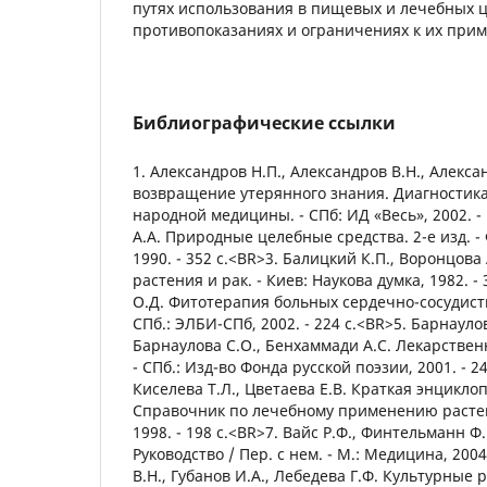
путях использования в пищевых и лечебных 
противопоказаниях и ограничениях к их при
Библиографические ссылки
1. Александров Н.П., Александров В.Н., Алексан
возвращение утерянного знания. Диагностик
народной медицины. - СПб: ИД «Весь», 2002. 
А.А. Природные целебные средства. 2-е изд. -
1990. - 352 с.<BR>3. Балицкий К.П., Воронцов
растения и рак. - Киев: Наукова думка, 1982. -
О.Д. Фитотерапия больных сердечно-сосудист
СПб.: ЭЛБИ-СПб, 2002. - 224 с.<BR>5. Барнауло
Барнаулова С.О., Бенхаммади А.С. Лекарствен
- СПб.: Изд-во Фонда русской поэзии, 2001. - 2
Киселева Т.Л., Цветаева Е.В. Краткая энцикл
Справочник по лечебному применению растен
1998. - 198 с.<BR>7. Вайс Р.Ф., Финтельманн Ф
Руководство / Пер. с нем. - М.: Медицина, 2004
В.Н., Губанов И.А., Лебедева Г.Ф. Культурные 