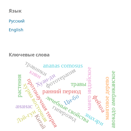
Язык
Русский
English
Ключевые слова
травники
ananas comosus
фототерапия
манго индийское
киви
авокадо американское
Хуан-ди
растения
манговое дерево
протонаучная теория
травы
хурма восточная
ранний период
Ци-бо
фейхоа
лечебные свойства
ананас
гиперозид
Лэй-гун
знахари
Китай