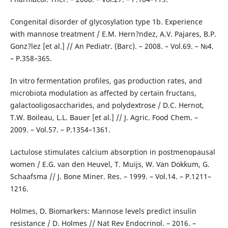
Congenital disorder of glycosylation type 1b. Experience
with mannose treatment / E.M. Hern?ndez, A.V. Pajares, B.P.
Gonz?lez [et al.] // An Pediatr. (Barc). – 2008. – Vol.69. – №4.
– P.358–365.
In vitro fermentation profiles, gas production rates, and
microbiota modulation as affected by certain fructans,
galactooligosaccharides, and polydextrose / D.C. Hernot,
T.W. Boileau, L.L. Bauer [et al.] // J. Agric. Food Chem. –
2009. – Vol.57. – Р.1354–1361.
Lactulose stimulates calcium absorption in postmenopausal
women / E.G. van den Heuvel, T. Muijs, W. Van Dokkum, G.
Schaafsma // J. Bone Miner. Res. – 1999. – Vol.14. – Р.1211–
1216.
Holmes, D. Biomarkers: Mannose levels predict insulin
resistance / D. Holmes // Nat Rev Endocrinol. – 2016. –