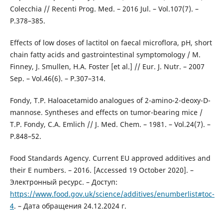
Colecchia // Recenti Prog. Med. – 2016 Jul. – Vol.107(7). –
Р.378–385.
Effects of low doses of lactitol on faecal microflora, pH, short
chain fatty acids and gastrointestinal symptomology / M.
Finney, J. Smullen, H.A. Foster [et al.] // Eur. J. Nutr. – 2007
Sep. – Vol.46(6). – Р.307–314.
Fondy, T.P. Haloacetamido analogues of 2-amino-2-deoxy-D-
mannose. Syntheses and effects on tumor-bearing mice /
T.P. Fondy, C.A. Emlich // J. Med. Chem. – 1981. – Vol.24(7). –
Р.848–52.
Food Standards Agency. Current EU approved additives and
their E numbers. – 2016. [Accessed 19 October 2020]. –
Электронный ресурс. – Доступ:
https://www.food.gov.uk/science/additives/enumberlist#toc-
4
. – Дата обращения 24.12.2024 г.