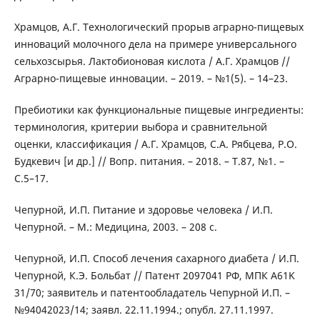
Храмцов, А.Г. Технологический прорыв аграрно-пищевых
инноваций молочного дела на примере универсального
сельхозсырья. Лактобионовая кислота / А.Г. Храмцов //
Аграрно-пищевые инновации. – 2019. – №1(5). – 14–23.
Пребиотики как функциональные пищевые ингредиенты:
терминология, критерии выбора и сравнительной
оценки, классификация / А.Г. Храмцов, С.А. Рябцева, Р.О.
Будкевич [и др.] // Вопр. питания. – 2018. – Т.87, №1. –
С.5–17.
Чепурной, И.П. Питание и здоровье человека / И.П.
Чепурной. – М.: Медицина, 2003. – 208 с.
Чепурной, И.П. Способ лечения сахарного диабета / И.П.
Чепурной, К.Э. Больбат // Патент 2097041 РФ, МПК A61K
31/70; заявитель и патентообладатель Чепурной И.П. –
№94042023/14; заявл. 22.11.1994.; опубл. 27.11.1997.