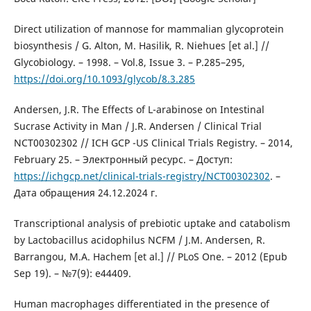
Direct utilization of mannose for mammalian glycoprotein
biosynthesis / G. Alton, M. Hasilik, R. Niehues [et al.] //
Glycobiology. – 1998. – Vol.8, Issue 3. – P.285–295,
https://doi.org/10.1093/glycob/8.3.285
Andersen, J.R. The Effects of L-arabinose on Intestinal
Sucrase Activity in Man / J.R. Andersen / Clinical Trial
NCT00302302 // ICH GCP -US Clinical Trials Registry. – 2014,
February 25. – Электронный ресурс. – Доступ:
https://ichgcp.net/clinical-trials-registry/NCT00302302
. –
Дата обращения 24.12.2024 г.
Transcriptional analysis of prebiotic uptake and catabolism
by Lactobacillus acidophilus NCFM / J.M. Andersen, R.
Barrangou, M.A. Hachem [et al.] // PLoS One. – 2012 (Epub
Sep 19). – №7(9): e44409.
Human macrophages differentiated in the presence of