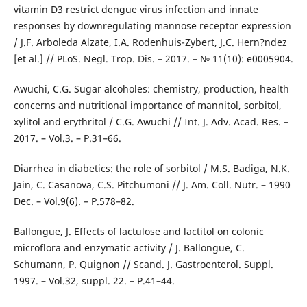
vitamin D3 restrict dengue virus infection and innate
responses by downregulating mannose receptor expression
/ J.F. Arboleda Alzate, I.A. Rodenhuis-Zybert, J.C. Hern?ndez
[et al.] // PLoS. Negl. Trop. Dis. – 2017. – № 11(10): e0005904.
Awuchi, C.G. Sugar alcoholes: chemistry, production, health
concerns and nutritional importance of mannitol, sorbitol,
xylitol and erythritol / C.G. Awuchi // Int. J. Adv. Acad. Res. –
2017. – Vol.3. – Р.31–66.
Diarrhea in diabetics: the role of sorbitol / M.S. Badiga, N.K.
Jain, C. Casanova, C.S. Pitchumoni // J. Am. Coll. Nutr. – 1990
Dec. – Vol.9(6). – Р.578–82.
Ballongue, J. Effects of lactulose and lactitol on colonic
microflora and enzymatic activity / J. Ballongue, C.
Schumann, P. Quignon // Scand. J. Gastroenterol. Suppl.
1997. – Vol.32, suppl. 22. – Р.41–44.