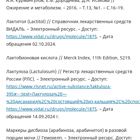
А.А. Курмангулов, Е.Ф. Дороднева, Д.Н. Исакова //
Ожирение и метаболизм. – 2016. – Т.13, №1. – С.16–19.
Лактитол (Lactitol) // Справочник лекарственных средств
ВИДАЛЬ. – Электронный ресурс. – Доступ:
https://www.vidal.ru/drugs/molecule/1875
. – Дата
обращения 02.10.2024.
Лактобионовая кислота // Merck Index, 11th Edition, 5219.
Лактулоза (Lactulosum) // Регистр лекарственных средств
России (РЛС). – Электронный ресурс. – Доступ:
https://www.rlsnet.ru/active-substance/laktuloza-
395#:~:text=Лактулоза%20—
%20дисахарид%2C%20состоящий%20из,кальция%2C%20спо
https://www.vidal.ru/drugs/molecule/1875
. – Дата
обращения 14.09.2024 г.
Маркеры дисбиоза (арабиноза, арабинитол) в разовой
порции мочи // Гемохелп. – Электронный ресурс. Доступ: