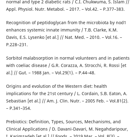
normal and type 2 diabetic rats / C.I. Chukwuma, S. Islam //
Appl. Physiol. Nutr. Metabol. – 2017. – Vol.42. – Р.377–383.
Recognition of peptidoglycan from the microbiota by nod1
enhances systemic innate immunity / T.B. Clarke, K.M.
Davis, E.S. Lysenko [et al.] // Nat. Med. – 2010. – Vol.16. –
Р.228–231.
Sorbitol malabsorption in normal volunteers and in patients
with coeliac disease / G.R. Corazza, A. Strocchi, R. Rossi [et
al.] // Gut. – 1988 Jan. – Vol.29(1). – Р.44–48.
Origins and evolution of the Western diet: health
implications for the 21st century / L. Cordain, S.B. Eaton, A.
Sebastian [et al.] // Am. J. Clin. Nutr. – 2005 Feb. – Vol.81(2).
– Р.341–354.
Prebiotics: Definition, Types, Sources, Mechanisms, and
Clinical Applications / D. Davani-Davari, M. Negahdaripour,
I. Karimzadeh [et al.] // Foods. – 2019 Mar. – Vol. 8(3). –