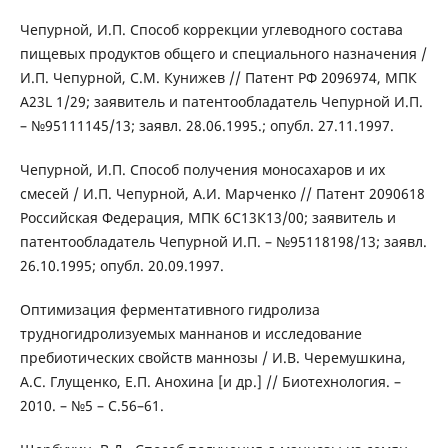
Чепурной, И.П. Способ коррекции углеводного состава
пищевых продуктов общего и специального назначения /
И.П. Чепурной, С.М. Кунижев // Патент РФ 2096974, МПК
A23L 1/29; заявитель и патентообладатель Чепурной И.П.
– №95111145/13; заявл. 28.06.1995.; опубл. 27.11.1997.
Чепурной, И.П. Способ получения моносахаров и их
смесей / И.П. Чепурной, А.И. Марченко // Патент 2090618
Российская Федерация, МПК 6С13К13/00; заявитель и
патентообладатель Чепурной И.П. – №95118198/13; заявл.
26.10.1995; опубл. 20.09.1997.
Оптимизация ферментативного гидролиза
трудногидролизуемых маннанов и исследование
пребиотических свойств маннозы / И.В. Черемушкина,
А.С. Глущенко, Е.П. Анохина [и др.] // Биотехнология. –
2010. – №5 – С.56–61.