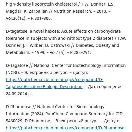
high-density lipoprotein cholesterol / T.W. Donner, L.S.
Magder, K. Zarbalian // Nutrition Research. – 2010. –
Vol.30(12). – Р.801–806.
D-tagatose, a novel hexose: Acute effects on carbohydrate
tolerance in subjects with and without type 2 diabetes / T.W.
Donner, J.F. Wilber, D. Ostrowski // Diabetes, Obesity and
Metabolism. – 1999. – Vol.1(5). – Р.285–291.
D-Tagatose // National Center for Biotechnology Information
(NCBI). – Электронный ресурс. – Доступ:
https://pubchem.ncbi.nlm.nih.gov/compound/D-
Tagatose#section=Biologic-Description
. – Дата обращения
24.09.2024 г.
D-Rhamnose // National Center for Biotechnology
Information (2024). PubChem Compound Summary for CID
5460029, D-Rhamnose. – Электронный ресурс. – Доступ:
https://pubchem.ncbi.nlm.nih.gov/compound/D-Rhamnose
.