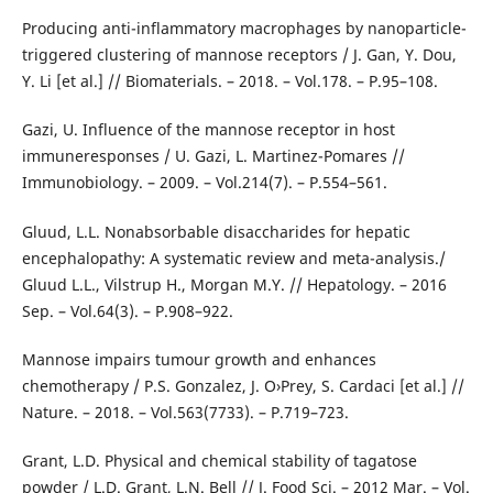
Producing anti-inflammatory macrophages by nanoparticle-
triggered clustering of mannose receptors / J. Gan, Y. Dou,
Y. Li [et al.] // Biomaterials. – 2018. – Vol.178. – Р.95–108.
Gazi, U. Influence of the mannose receptor in host
immuneresponses / U. Gazi, L. Martinez-Pomares //
Immunobiology. – 2009. – Vol.214(7). – Р.554–561.
Gluud, L.L. Nonabsorbable disaccharides for hepatic
encephalopathy: A systematic review and meta-analysis./
Gluud L.L., Vilstrup H., Morgan M.Y. // Hepatology. – 2016
Sep. – Vol.64(3). – Р.908–922.
Mannose impairs tumour growth and enhances
chemotherapy / P.S. Gonzalez, J. O›Prey, S. Cardaci [et al.] //
Nature. – 2018. – Vol.563(7733). – Р.719–723.
Grant, L.D. Physical and chemical stability of tagatose
powder / L.D. Grant, L.N. Bell // J. Food Sci. – 2012 Mar. – Vol.