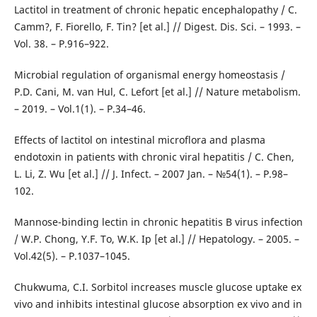
Lactitol in treatment of chronic hepatic encephalopathy / C.
Camm?, F. Fiorello, F. Tin? [et al.] // Digest. Dis. Sci. – 1993. –
Vol. 38. – Р.916–922.
Microbial regulation of organismal energy homeostasis /
P.D. Cani, M. van Hul, C. Lefort [et al.] // Nature metabolism.
– 2019. – Vol.1(1). – Р.34–46.
Effects of lactitol on intestinal microflora and plasma
endotoxin in patients with chronic viral hepatitis / C. Chen,
L. Li, Z. Wu [et al.] // J. Infect. – 2007 Jan. – №54(1). – Р.98–
102.
Mannose-binding lectin in chronic hepatitis B virus infection
/ W.P. Chong, Y.F. To, W.K. Ip [et al.] // Hepatology. – 2005. –
Vol.42(5). – Р.1037–1045.
Chukwuma, C.I. Sorbitol increases muscle glucose uptake ex
vivo and inhibits intestinal glucose absorption ex vivo and in