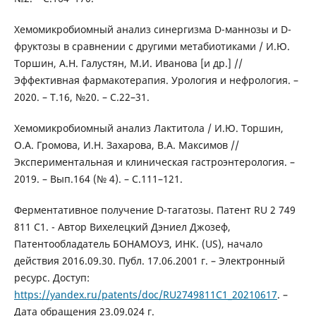
Хемомикробиомный анализ синергизма D-маннозы и D-
фруктозы в сравнении с другими метабиотиками / И.Ю.
Торшин, А.Н. Галустян, М.И. Иванова [и др.] //
Эффективная фармакотерапия. Урология и нефрология. –
2020. – Т.16, №20. – С.22–31.
Хемомикробиомный анализ Лактитола / И.Ю. Торшин,
О.А. Громова, И.Н. Захарова, В.А. Максимов //
Экспериментальная и клиническая гастроэнтерология. –
2019. – Вып.164 (№ 4). – С.111–121.
Ферментативное получение D-тагатозы. Патент RU 2 749
811 C1. - Автор Вихелецкий Дэниел Джозеф,
Патентообладатель БОНАМОУЗ, ИНК. (US), начало
действия 2016.09.30. Публ. 17.06.2001 г. – Электронный
ресурс. Доступ:
https://yandex.ru/patents/doc/RU2749811C1_20210617
. –
Дата обращения 23.09.024 г.