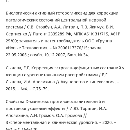
г.
Биологически активный гетерогликозид для коррекции
патологических состояний центральной нервной
системы / C.В. Стовбун, А.А. Литвин, П.В. Якимук, В.И.
Сергиенко // Патент 2335289 РФ, МПК A61K 31/715, A61P
25/00; заявитель и патентообладатель ООО «Группа
«Новые Технологии». – № 2006117376/15; заявл.
22.05.2006.; опубл. 10.12.2007, Бюл. № 34.
Сычева, Е.Г. Коррекция эстроген-дефицитных состояний у
женщин с урогенитальными расстройствами / Е.Г.
Сычева, И.А. Аполихина // Акушерство и гинекология. –
2015. – №4. – С.75–79.
Свойства D-маннозы: противовоспалительный и
противоопухолевый эффекты / И.Ю. Торшин, И.А.
Аполихина, А.Н. Громов, О.А. Громова //
Экспериментальная и клиническая урология. – 2020. –
№2. – С.164–170.