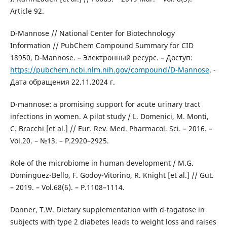
Article 92.
D-Mannose // National Center for Biotechnology
Information // PubChem Compound Summary for CID
18950, D-Mannose. – Электронный ресурс. – Доступ:
https://pubchem.ncbi.nlm.nih.gov/compound/D-Mannose
. -
Дата обращения 22.11.2024 г.
D-mannose: a promising support for acute urinary tract
infections in women. A pilot study / L. Domenici, M. Monti,
C. Bracchi [et al.] // Eur. Rev. Med. Pharmacol. Sci. – 2016. –
Vol.20. – №13. – P.2920–2925.
Role of the microbiome in human development / M.G.
Dominguez-Bello, F. Godoy-Vitorino, R. Knight [et al.] // Gut.
– 2019. – Vol.68(6). – Р.1108–1114.
Donner, T.W. Dietary supplementation with d-tagatose in
subjects with type 2 diabetes leads to weight loss and raises