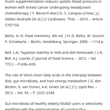
Inulin supplementation reduces systolic blood pressure in
women with breast cancer undergoing neoadjuvant
chemotherapy / Y. Becerril-Alarc?n, S. Campos-G?mez, J.J.
Valdez-Andrade [et al.] // Cardiovasc. Ther. – 2019. – Article
5707150.
Belitz, H.-D. Food chemistry. 4th ed. / H.-D. Belitz, W. Grosch,
P. Schieberle. – Berlin, Heidelberg: Springer, 2009. – 1114 р.
Bell, L.N. Tagatose stability in milk and diet lemonade / L.N.
Bell, K.J. Luecke // Journal of Food Science. – 2012. – Vol.
77(1). – Р.H36–H39.
The role of short-chain fatty acids in the interplay between
diet, gut microbiota, and host energy metabolism / G. den
Besten, K. van Eunen, A.K. Groen [et al.] // J. Lipid Res. –
2013. – Vol. 54. – Р. 2325–2340.
Gut microbiota of healthy elderly NSAID users is selectively
modified with the administration of Lactobacillus