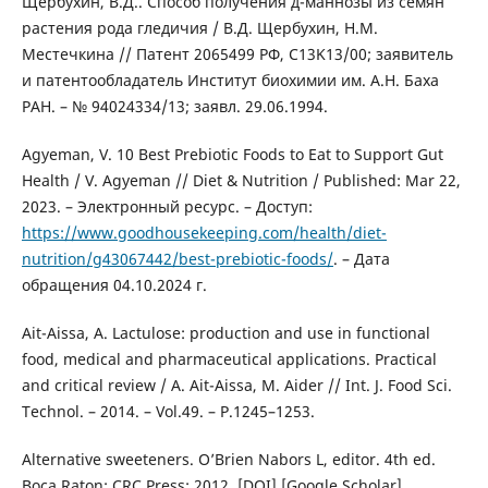
Щербухин, В.Д.. Способ получения д-маннозы из семян
растения рода гледичия / В.Д. Щербухин, Н.М.
Местечкина // Патент 2065499 РФ, C13K13/00; заявитель
и патентообладатель Институт биохимии им. А.Н. Баха
РАН. – № 94024334/13; заявл. 29.06.1994.
Agyeman, V. 10 Best Prebiotic Foods to Eat to Support Gut
Health / V. Agyeman // Diet & Nutrition / Published: Mar 22,
2023. – Электронный ресурс. – Доступ:
https://www.goodhousekeeping.com/health/diet-
nutrition/g43067442/best-prebiotic-foods/
. – Дата
обращения 04.10.2024 г.
Ait-Aissa, A. Lactulose: production and use in functional
food, medical and pharmaceutical applications. Practical
and critical review / A. Ait-Aissa, M. Aider // Int. J. Food Sci.
Technol. – 2014. – Vol.49. – P.1245–1253.
Alternative sweeteners. O’Brien Nabors L, editor. 4th ed.
Boca Raton: CRC Press; 2012. [DOI] [Google Scholar]