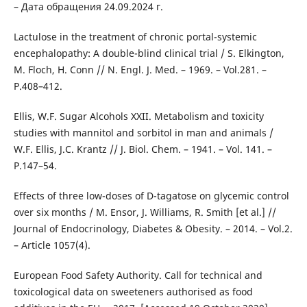
– Дата обращения 24.09.2024 г.
Lactulose in the treatment of chronic portal-systemic
encephalopathy: A double-blind clinical trial / S. Elkington,
M. Floch, H. Conn // N. Engl. J. Med. – 1969. – Vol.281. –
Р.408–412.
Ellis, W.F. Sugar Alcohols XXII. Metabolism and toxicity
studies with mannitol and sorbitol in man and animals /
W.F. Ellis, J.C. Krantz // J. Biol. Chem. – 1941. – Vol. 141. –
Р.147–54.
Effects of three low-doses of D-tagatose on glycemic control
over six months / M. Ensor, J. Williams, R. Smith [et al.] //
Journal of Endocrinology, Diabetes & Obesity. – 2014. – Vol.2.
– Article 1057(4).
European Food Safety Authority. Call for technical and
toxicological data on sweeteners authorised as food