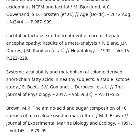
acidophilus NCFM and lactitol / M. Bjorklund, A.C.
Ouwehand, S.D. Forssten [et al.] // Age (Dordr). – 2012 Aug.
– №34(4). – Р.987–999.
Lactitol or lactulose in the treatment of chronic hepatic
encephalopathy: Results of a meta-analysis / P. Blanc, J.P.
Daures, J.M. Rouillon [et al.] // Hepatology. – 1992. – Vol.15. –
Р.222–228.
Systemic availability and metabolism of colonic-derived
short-chain fatty acids in healthy subjects: a stable isotope
study / E. Boets, S.V. Gomand, L. Deroover [et al.] // The
Journal of Physiology. – 2017. – Vol.595(2). – Р.541–555.
Brown, M.R. The amino-acid and sugar composition of 16
species of microalgae used in mariculture / M.R. Brown //
Journal of Experimental Marine Biology and Ecology. – 1991.
– Vol.145. – Р.79–99.