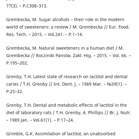
77(3). – Р.C308–313.
Grembecka, M. Sugar alcohols – their role in the modern
world of sweeteners: a review / M. Grembecka // Eur. Food.
Res. Tech. – 2015. – Vol.241. – Р.1–14.
Grembecka, M. Natural sweeteners in a human diet / M.
Grembecka // Rocziniki Panstw. Zakl. Hig. – 2015. – Vol. 66. –
Р.195–202.
Grenby, T.H. Latest state of research on lactitol and dental
caries / T.H. Grenby // Int. Dent. J. – 1989 Mar. – №39(1). –
Р.25–32.
Grenby, T.H. Dental and metabolic effects of lactitol in the
diet of laboratory rats / T.H. Grenby, A. Phillips // Br. J. Nutr.
– 1989 Jan. – Vol.61(1). – Р.17–24.
Grimble, G.K. Assimilation of lactitol, an unabsorbed