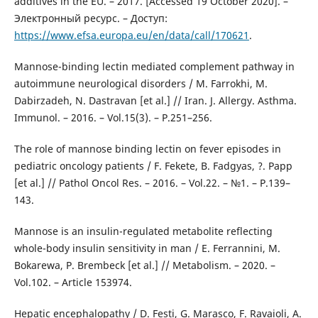
additives in the EU. – 2017. [Accessed 19 October 2020]. –
Электронный ресурс. – Доступ:
https://www.efsa.europa.eu/en/data/call/170621
.
Mannose-binding lectin mediated complement pathway in
autoimmune neurological disorders / M. Farrokhi, M.
Dabirzadeh, N. Dastravan [et al.] // Iran. J. Allergy. Asthma.
Immunol. – 2016. – Vol.15(3). – Р.251–256.
The role of mannose binding lectin on fever episodes in
pediatric oncology patients / F. Fekete, B. Fadgyas, ?. Papp
[et al.] // Pathol Oncol Res. – 2016. – Vol.22. – №1. – P.139–
143.
Mannose is an insulin-regulated metabolite reflecting
whole-body insulin sensitivity in man / E. Ferrannini, M.
Bokarewa, P. Brembeck [et al.] // Metabolism. – 2020. –
Vol.102. – Article 153974.
Hepatic encephalopathy / D. Festi, G. Marasco, F. Ravaioli, A.