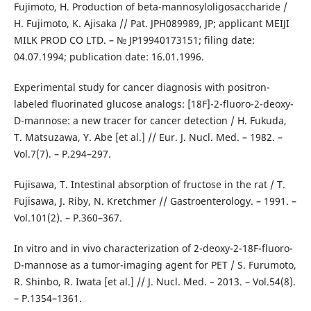
Fujimoto, H. Production of beta-mannosyloligosaccharide /
H. Fujimoto, K. Ajisaka // Pat. JPH089989, JP; applicant MEIJI
MILK PROD CO LTD. – № JP19940173151; filing date:
04.07.1994; publication date: 16.01.1996.
Experimental study for cancer diagnosis with positron-
labeled fluorinated glucose analogs: [18F]-2-fluoro-2-deoxy-
D-mannose: a new tracer for cancer detection / H. Fukuda,
T. Matsuzawa, Y. Abe [et al.] // Eur. J. Nucl. Med. – 1982. –
Vol.7(7). – Р.294–297.
Fujisawa, T. Intestinal absorption of fructose in the rat / T.
Fujisawa, J. Riby, N. Kretchmer // Gastroenterology. – 1991. –
Vol.101(2). – Р.360–367.
In vitro and in vivo characterization of 2-deoxy-2-18F-fluoro-
D-mannose as a tumor-imaging agent for PET / S. Furumoto,
R. Shinbo, R. Iwata [et al.] // J. Nucl. Med. – 2013. – Vol.54(8).
– Р.1354–1361.