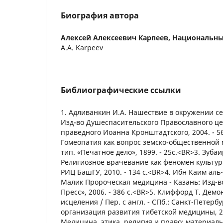
Биография автора
Алексей Алексеевич Карпеев,
Национальны
A.A. Karpeev
Библиографические ссылки
1. Адливанкин И.А. Нашествие в окружении сек
Изд-во Душеспасительского Православного це
праведного Иоанна Кронштадтского, 2004. - 56
Гомеопатия как вопрос земско-общественной 
тип. «Печатное дело», 1899. - 25с.<BR>3. Зуба
Религиозное врачевание как феномен культур
РИЦ БашГУ, 2010. - 134 с.<BR>4. Ибн Каим ал
Малик Пророческая медицина - Казань: Изд-
Пресс», 2006. - 386 с.<BR>5. Клиффорд Т. Дем
исцеления / Пер. с англ. - СПб.: Санкт-Петер
организация развития тибетской медицины, 20
Медицина, этика, религия и право: материалы