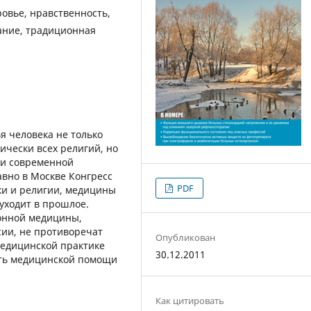
ровье, нравственность,
ание, традиционная
я человека не только
ически всех религий, но
ми современной
вно в Москве Конгресс
PDF
ки и религии, медицины
уходит в прошлое.
ионной медицины,
сии, не противоречат
Опубликован
медицинской практике
30.12.2011
ть медицинской помощи
Как цитировать