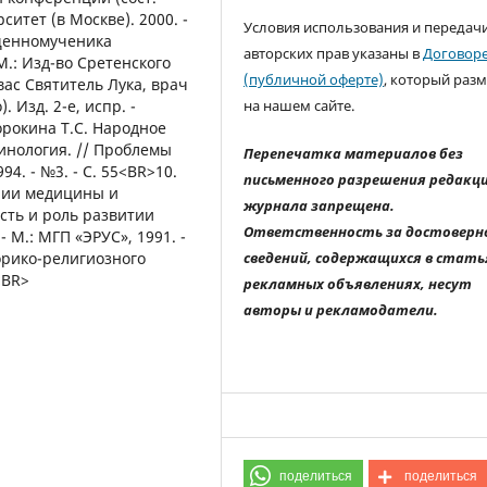
итет (в Москве). 2000. -
Условия использования и передач
ященномученика
авторских прав указаны в
Договор
М.: Изд-во Сретенского
(публичной оферте)
, который раз
вас Святитель Лука, врач
на нашем сайте.
Изд. 2-е, испр. -
Сорокина Т.С. Народное
инология. // Проблемы
Перепечатка материалов без
4. - №3. - С. 55<BR>10.
письменного разрешения редакц
ории медицины и
журнала запрещена.
ость и роль развитии
Ответственность за достоверн
 М.: МГП «ЭРУС», 1991. -
сведений, содержащихся в стать
торико-религиозного
<BR>
рекламных объявлениях, несут
авторы и рекламодатели.
поделиться
поделиться