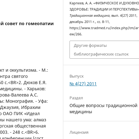
Карпеев, А. А. «ФИЗИЧЕСКОЕ И ДУХОВН
ЗДОРОВЬЕ: ТРАДИЦИИ И ПЕРСПЕКТИВЫ»
Традиционная медицина
, вып. 4(27) 2011,
декабрь 2011 г., сс. 8-11,
й совет по гомеопатии
https://www.tradmed.ru/index.php/tm/art
ew/266.
Другие форматы
библиографических ссылок
т и оккультизма. - М.:
Выпуск
нтра святого
0 с.<BR>2. Дюков Е.Я.
№ 4(27) 2011
медицины. - Харьков:
ирова-Валеева А.С.
Раздел
ы: Монография. - Уфа:
Общие вопросы традиционной
ь-Джаузия, Ибрахим
медицины
во ОАО ПИК «Идеал
оны нашего ума: алмаз
бургская общественная
03. - 248 с.<BR>6.
Лицензия
 конференции (сост.