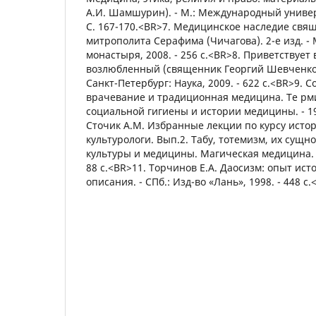
А.И. Шамшурин). - М.: Международный универс
С. 167-170.<BR>7. Медицинское наследие св
митрополита Серафима (Чичагова). 2-е изд. - 
монастыря, 2008. - 256 с.<BR>8. Приветствует 
возлюбленный (священник Георгий Шевченко). 
Санкт-Петербург: Наука, 2009. - 622 с.<BR>9. 
врачевание и традиционная медицина. Те рм
социальной гигиены и истории медицины. - 199
Сточик А.М. Избранные лекции по курсу ист
культурологи. Вып.2. Табу, тотемизм, их сущн
культуры и медицины. Магическая медицина. -
88 с.<BR>11. Торчинов Е.А. Даосизм: опыт ис
описания. - СПб.: Изд-во «Лань», 1998. - 448 с.