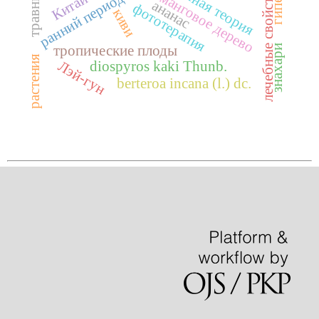
травники
лечебные свойства
манговое дерево
ранний период
Китай
ананас
фототерапия
киви
знахари
тропические плоды
растения
Лэй-гун
diospyros kaki Тhunb.
berteroa incana (l.) dc.