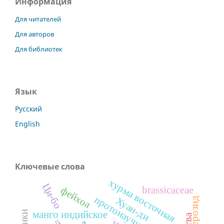
Информация
Для читателей
Для авторов
Для библиотек
Язык
Русский
English
Ключевые слова
хурма восточная
Ци-бо
brassicaceae
фейхоа
протонаучная теория
Хуан-ди
гиперозид
манго индийское