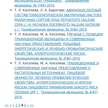
МЕДИЦИНСКОЙ ТРАДИЦИИ
,
Традиционная
медицина: № 1(44) 2016
Т. Л. Киселева, Л. А. Баратова,
АМИНОКИСЛОТНЫЙ
СОСТАВ ГОМЕОПАТИЧЕСКИХ МАТРИЧНЫХ НАСТОЕК
РАЗЛИЧНЫХ СОРТОВ ЛУКА РЕПЧАТОГО (ALLIUM
CEPA L.) И ЧЕСНОКА ПОСЕВНОГО (ALLIUM SATIVUM
L.)
,
Традиционная медицина: № 3(46) 2016
Т. Л. Киселева, М. А. Киселева,
ГРЕЧИХА С ПОЗИЦИИ
ТРАДИЦИОННОЙ МЕДИЦИНЫ И СОВРЕМЕННЫХ
НАУЧНЫХ ПРЕДСТАВЛЕНИЙ: ПИЩЕВЫЕ,
ЭНЕРГЕТИЧЕСКИЕ И ЛЕЧЕБНО-ПРОФИЛАКТИЧЕСКИЕ
СВОЙСТВА. АЛЛЕРГОЛОГИЧЕСКИЕ РИСКИ
,
Традиционная медицина: № 3(46) 2016
Т. Л. Киселева, М. А. Киселева,
ТРАДИЦИОННЫЕ И
СОВРЕМЕННЫЕ НАУЧНЫЕ ПРЕДСТАВЛЕНИЯ О
РАСТИТЕЛЬНЫХ ИСТОЧНИКАХ, ПИЩЕВОЙ
ЦЕННОСТИ, ЛЕЧЕБНО-ПРОФИЛАКТИЧЕСКИХ
СВОЙСТВАХ, АЛЛЕРГОЛОГИЧЕСКИХ И ДРУГИХ
РИСКАХ ПИЩЕВОГО ПРИМЕНЕНИЯ ДИКОГО РИСА
(ZIZANIA SPP.)
,
Традиционная медицина: № 4(47)
2016
<<
<
1
2
3
4
5
>
>>