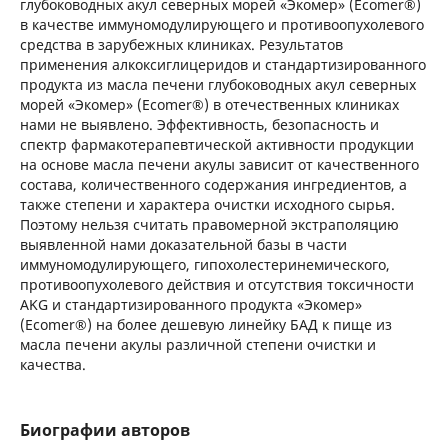
глубоководных акул северных морей «Экомер» (Ecomer®)
в качестве иммуномодулирующего и противоопухолевого
средства в зарубежных клиниках. Результатов
применения алкоксиглицеридов и стандартизированного
продукта из масла печени глубоководных акул северных
морей «Экомер» (Ecomer®) в отечественных клиниках
нами не выявлено. Эффективность, безопасность и
спектр фармакотерапевтической активности продукции
на основе масла печени акулы зависит от качественного
состава, количественного содержания ингредиентов, а
также степени и характера очистки исходного сырья.
Поэтому нельзя считать правомерной экстраполяцию
выявленной нами доказательной базы в части
иммуномодулирующего, гипохолестеринемического,
противоопухолевого действия и отсутствия токсичности
AKG и стандартизированного продукта «Экомер»
(Ecomer®) на более дешевую линейку БАД к пище из
масла печени акулы различной степени очистки и
качества.
Биографии авторов