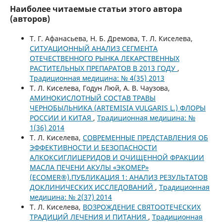
Наиболее читаемые статьи этого автора
(авторов)
Т. Г. Афанасьева, Н. Б. Дремова, Т. Л. Киселева,
СИТУАЦИОННЫЙ АНАЛИЗ СЕГМЕНТА
ОТЕЧЕСТВЕННОГО РЫНКА ЛЕКАРСТВЕННЫХ
РАСТИТЕЛЬНЫХ ПРЕПАРАТОВ В 2013 ГОДУ
,
Традиционная медицина: № 4(35) 2013
Т. Л. Киселева, Годун Люй, А. В. Чаузова,
АМИНОКИСЛОТНЫЙ СОСТАВ ТРАВЫ
ЧЕРНОБЫЛЬНИКА (ARTEMISIA VULGARIS L.) ФЛОРЫ
РОССИИ И КИТАЯ
,
Традиционная медицина: №
1(36) 2014
Т. Л. Киселева,
СОВРЕМЕННЫЕ ПРЕДСТАВЛЕНИЯ ОБ
ЭФФЕКТИВНОСТИ И БЕЗОПАСНОСТИ
АЛКОКСИГЛИЦЕРИДОВ И ОЧИЩЕННОЙ ФРАКЦИИ
МАСЛА ПЕЧЕНИ АКУЛЫ «ЭКОМЕР»
(ECOMER®).ПУБЛИКАЦИЯ 1: АНАЛИЗ РЕЗУЛЬТАТОВ
ДОКЛИНИЧЕСКИХ ИССЛЕДОВАНИЙ
,
Традиционная
медицина: № 2(37) 2014
Т. Л. Киселева,
ВОЗРОЖДЕНИЕ СВЯТООТЕЧЕСКИХ
ТРАДИЦИЙ ЛЕЧЕНИЯ И ПИТАНИЯ
,
Традиционная