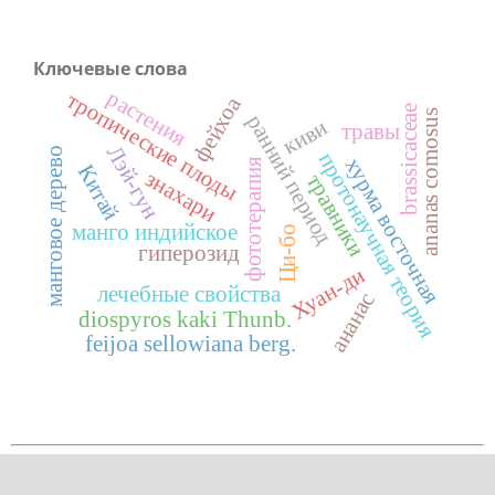
Ключевые слова
растения
тропические плоды
фейхоа
brassicaceae
ananas comosus
ранний период
киви
травы
Лэй-гун
манговое дерево
протонаучная теория
хурма восточная
фототерапия
Китай
знахари
травники
манго индийское
Ци-бо
гиперозид
Хуан-ди
лечебные свойства
ананас
diospyros kaki Тhunb.
feijoa sellowiana berg.