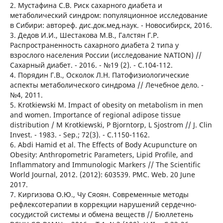
2. Мустафина С.В. Риск сахарного диабета и
метаболический синдром: популяционное исследование
в Сибири: автореф. дис.док.мед.наук. - Новосибирск, 2016.
3. Дедов И.И., Шестакова М.В., Галстян Г.Р.
Распространенность сахарного диабета 2 типа у
взрослого населения России (исследование NATION) //
Сахарный диабет. - 2016. - №19 (2). - С.104-112.
4. Порядин Г.В., Осколок Л.Н. Патофизиологические
аспекты метаболического синдрома // Лечебное дело. -
№4, 2011.
5. Krotkiewski M. Impact of obesity on metabolism in men
and women. Importance of regional adipose tissue
distribution / M Krotkiewski, P Bjorntorp, L Sjostrom // J. Clin
Invest. - 1983. - Sep.; 72(3). - C.1150-1162.
6. Abdi Hamid et al. The Effects of Body Acupuncture on
Obesity: Anthropometric Parameters, Lipid Profile, and
Inflammatory and Immunologic Markers // The Scientific
World Journal, 2012. (2012): 603539. PMC. Web. 20 June
2017.
7. Киргизова О.Ю., Чу Сяоян. Современные методы
рефлексотерапии в коррекции нарушений сердечно-
сосудистой системы и обмена веществ // Бюллетень