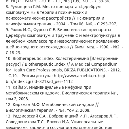
ВСНЦ СО РАМН. - 2016. - Т.1, №3 (109), Ч.II. - С.33-36.
8. Румянцева Г.М. Место препарата «Церебрум
композитум Н» в терапии психических и
психосоматических расстройств // Психиатрия и
психофармакотерапия. - 2004. - Том 06. №6. - С.293-297.
9. Ролик И.С., Фурсов С.Е. Биологические препараты
Церебрум композитум и Траумель С и электропунктура в
лечебном комплексе при неврологических проявлениях
шейно-грудного остеохондроза // Биол. мед. - 1996. - №2. -
С.18-23.
10. Biotherapeutic Index. Холестеринемия [Электронный
ресурс] / Biotherapeutic Index // A Medical Compendium
for Health Care Professionals, BRIZA PUBLICATIONS. - 2012.
- С.19. - Режим доступа: http://www.arnebia.ru/cgi-
bin/index.cgi?id=321&id_per=1112
11. Кайм У. Индивидуальные инфузии при
метаболическом синдроме. Биологическая терапия №1,
том 2, 2008.
12. Киркман М.Ф. Метаболический синдром //
Биологическая терапия. - №1, том 2, 2008.
13. Радзиевский С.А., Бобровницкий И.П , Агасаров Л.Г.,
Солодовникова Т.С., Бокова И.А. Универсальные
механизмы кардио- и сосудопротекторного действия