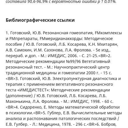
составила 90,6-96,9% с вероятностью ошибки р
?
0,01%.
Библиографические ссылки
1. Готовский, Ю.В. Резонансная гомеопатия, FMкомплексы
и FMпрепараты, FMмеридианаккорды: Методическое
пособие / Ю.В. Готовский, Л.Б. Косарева, К.Н. Мхитарян,
А.В. Самохин, И.М. Сазонова, Л.А. Фролова. - 5е изд.,
перераб. и доп. - М.: ИМЕДИС, 2006. - С. 21-25.<BR>2.
Методические рекомендации №99/96 Вегетативный
резонансный тест. - М.: Научнопрактический центр
традиционной медицины и гомеопатии 2000 г. - 15 с.
<BR>3. Готовский, Ю.В. Электропунктурная диагностика и
терапия с применением вегетативного резонансного
теста «ИМЕДИСТЕСТ»: Методические рекомендации
(дополнение) / Ю.В. Готовский, Л.Б. Косарева, Л.Б.
Махонькина, Л.А. Фролова. - М.: ИМЕДИС, 1998. - 60 с.
<BR>4. Сидоренко, Е. Методы математической обработки
в психологии.<BR>5. Гублер, Е.В. Вычислительные методы
анализа и распознавания патологических последствий /
Е.В. Гулбер. - Л.: Медицина, 1978. - 296 с.<BR>6. Бобров,