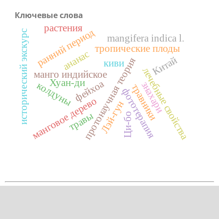
Ключевые слова
растения
ранний период
исторический экскурс
mangifera indica l.
тропические плоды
ананас
Китай
протонаучная теория
киви
лечебные свойства
манго индийское
Хуан-ди
фейхоа
знахари
колдуны
травники
фототерапия
манговое дерево
Лэй-гун
травы
Ци-бо