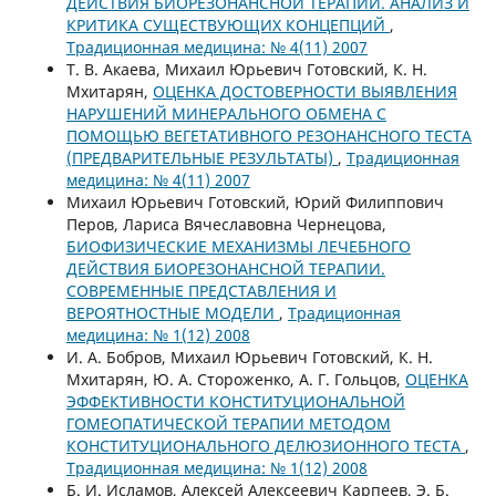
ДЕЙСТВИЯ БИОРЕЗОНАНСНОЙ ТЕРАПИИ. АНАЛИЗ И
КРИТИКА СУЩЕСТВУЮЩИХ КОНЦЕПЦИЙ
,
Традиционная медицина: № 4(11) 2007
Т. В. Акаева, Михаил Юрьевич Готовский, К. Н.
Мхитарян,
ОЦЕНКА ДОСТОВЕРНОСТИ ВЫЯВЛЕНИЯ
НАРУШЕНИЙ МИНЕРАЛЬНОГО ОБМЕНА С
ПОМОЩЬЮ ВЕГЕТАТИВНОГО РЕЗОНАНСНОГО ТЕСТА
(ПРЕДВАРИТЕЛЬНЫЕ РЕЗУЛЬТАТЫ)
,
Традиционная
медицина: № 4(11) 2007
Михаил Юрьевич Готовский, Юрий Филиппович
Перов, Лариса Вячеславовна Чернецова,
БИОФИЗИЧЕСКИЕ МЕХАНИЗМЫ ЛЕЧЕБНОГО
ДЕЙСТВИЯ БИОРЕЗОНАНСНОЙ ТЕРАПИИ.
СОВРЕМЕННЫЕ ПРЕДСТАВЛЕНИЯ И
ВЕРОЯТНОСТНЫЕ МОДЕЛИ
,
Традиционная
медицина: № 1(12) 2008
И. А. Бобров, Михаил Юрьевич Готовский, К. Н.
Мхитарян, Ю. А. Стороженко, А. Г. Гольцов,
ОЦЕНКА
ЭФФЕКТИВНОСТИ КОНСТИТУЦИОНАЛЬНОЙ
ГОМЕОПАТИЧЕСКОЙ ТЕРАПИИ МЕТОДОМ
КОНСТИТУЦИОНАЛЬНОГО ДЕЛЮЗИОННОГО ТЕСТА
,
Традиционная медицина: № 1(12) 2008
Б. И. Исламов, Алексей Алексеевич Карпеев, Э. Б.