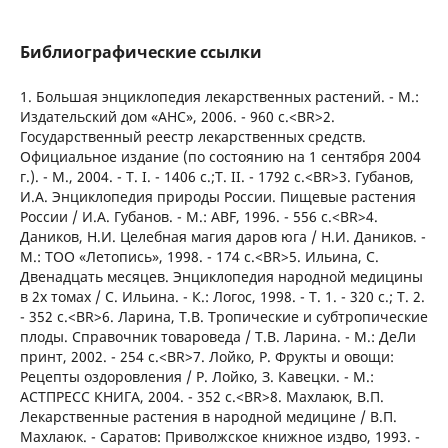
Библиографические ссылки
1. Большая энциклопедия лекарственных растений. - М.:
Издательский дом «АНС», 2006. - 960 с.<BR>2.
Государственный реестр лекарственных средств.
Официальное издание (по состоянию на 1 сентября 2004
г.). - М., 2004. - Т. I. - 1406 с.;Т. II. - 1792 с.<BR>3. Губанов,
И.А. Энциклопедия природы России. Пищевые растения
России / И.А. Губанов. - М.: ABF, 1996. - 556 с.<BR>4.
Даников, Н.И. Целебная магия даров юга / Н.И. Даников. -
М.: ТОО «Летопись», 1998. - 174 с.<BR>5. Ильина, С.
Двенадцать месяцев. Энциклопедия народной медицины
в 2х томах / С. Ильина. - К.: Логос, 1998. - Т. 1. - 320 с.; Т. 2.
- 352 с.<BR>6. Ларина, Т.В. Тропические и субтропические
плоды. Справочник товароведа / Т.В. Ларина. - М.: ДеЛи
принт, 2002. - 254 с.<BR>7. Лойко, Р. Фрукты и овощи:
Рецепты оздоровления / Р. Лойко, З. Кавецки. - М.:
АСТПРЕСС КНИГА, 2004. - 352 с.<BR>8. Махлаюк, В.П.
Лекарственные растения в народной медицине / В.П.
Махлаюк. - Саратов: Приволжское книжное издво, 1993. -