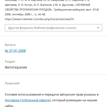
Киселева, Т. Л., А. А. Карпеев, Ю. А. Смирнова, В. П. Сафонов, Е. В.
Цветаева, Л. И. Коган, И. Л. Блинков, и М. А. Дронова. «ЛЕЧЕБНЫЕ
СВОЙСТВА ТРОПИЧЕСКИХ ПЛОДОВ».
Традиционная медицина
, вып. 3(14)
2008, сентябрь 2008 г., сс. 42-48,
https://www.tradmed.ru/index.php/tm/article/view/91.
Другие форматы библиографических ссылок
Выпуск
№ 3(14) 2008
Раздел
Фитотерапия
Лицензия
Условия использования и передачи авторских прав указаны в
Договоре (публичной оферте)
, который размещен на нашем
сайте.