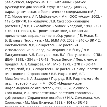
544 с.<BR>9. Морозкина, Т.С. Витамины: Краткое
руководство для врачей, студентов медицинских,
фармацевтических и биологических специальностей /
Т.С. Морозкина, А.Г. Мойсеенок. - Мн.: ООО «Асар», 2002. -
112 с.<BR>10. Николайчук, Л.В. Сахароснижающие
растения / Л.В. Николайчук. - Минск: Ураджай, 1989. - 191
с.<BR>11. Новак, Б. Тропические плоды. Биология,
применение, выращивание и сбор урожая / Б. Новак Б.,
Б. Шульц / Пер. с нем. - М.: БММ АО, 2002. - 240 с.<BR>12.
Пастушенков, Л.В. Лекарственные растения:
Использование в народной медицине и быту / Л.В.
Пастушенков, А.Л. Пастушенков, В.Л. Пастушенков. - СПб.:
ДЕАН, 1998. - 384 с.<BR>13. Плоды Земли / Пер. с нем. и
предисл. А.Н. Сладкова. - М.: Мир, 1979. - 270 с.<BR>14.
Радзинский, В.Е. Лекарственные растения в акушерстве и
гинекологии: Справочник / В.Е. Радзинский, Е.Т.
Михайленко, К.А. Захаров / Под ред. В.Е. Радзинского. 6е
изд., перераб. и доп. - М.: ООО «Медицинское
информационное агентство», 2005. - 320 с.<BR>15.
Самылина, И.А. Лекарственные растения тропиков и
субтропиков (Справочное пособие) / И.А. Самылина, А.А.
Сорокина. - М.: Мир Бизнеса, 1998. - 104 с.<BR>16.