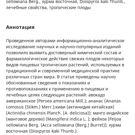
sellowiana Berg., хурма восточная, Diospyros kaki Тhunb.,
лечебные свойства, тропические плоды
Аннотация
Проведенное авторами информационно-аналитическое
исследование научных и научно-популярных изданий
позволило выявить достоверный химический состав и
фармакологическое действие свежих плодов некоторых
видов пищевых тропических растений, используемых в
традиционной и современной медицинской практике
различных стран мира. В статье приведены научно
обоснованные сведения о показаниях и
противопоказаниях к применению в пищевых и
лечебных целях следующих растений: авокадо
американское (Persea americana Mill.); ананас (Ananas
comosus (Stikm.) Merr.);киви (актинидия китайская)
(Actinidia chinensis Planch. (A. deliciosa)); манго индийское
(манговое дерево) (Mangifera indica L. ); фейхоа (Feijoa
sellowiana Berg. (Acca sellowiana (Berg.) Burret)); хурма
восточная (Diospyros kaki Тhunb.).