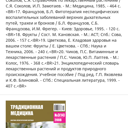
Соколов, С.Я. Справочник по лекарственным растениям /
C.Я. Соколов, И.П. Замотаев. - М.: Медицина, 1985. - 464 с.
<BR>17. Французов, Б.Л. Фитотерапия неспецифических
воспалительных заболеваний верхних дыхательных
путей, трахеи и бронхов / Б.Л. Французов, С.Б.
Французова, И.М. Фрегер. - Киев: Здоровье, 1995. - 120 с.
<BR>18. Фрукты / Сост. М. Кановская. - М.: АСТ; Спб.: Сова,
2006. - 157 с.<BR>19. Цветкова, Е. Кладовая здоровья на
вашем столе: Фрукты / Е. Цветкова. - СПб.: Наука и
Техника, 2006. - 240 с.<BR>20. Чиков, П.С. Витаминные и
лекарственные растения / П.С. Чиков, Ю.П. Лаптев. - М.:
Колос, 1976. - 368 с.<BR>21. Энциклопедический словарь
лекарственных растений и продуктов природного
происхождения. Учебное пособие / Под ред. Г.П. Яковлева
и К.Ф. Блиновой. - СПб.: Специальная литература, 1999. -
407 с.<BR>