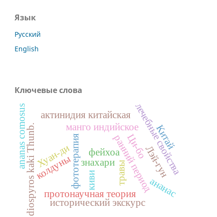
Язык
Русский
English
Ключевые слова
лечебные свойства
ananas comosus
актинидия китайская
манго индийское
Китай
diospyros kaki Тhunb.
Ци-бо
ранний период
фототерапия
Хуан-ди
Лэй-гун
фейхоа
колдуны
знахари
травы
киви
ананас
протонаучная теория
исторический экскурс