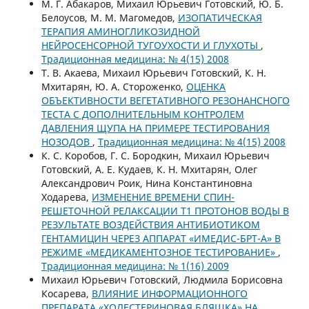
М. Г. Абакаров, Михаил Юрьевич Готовский, Ю. Б.
Белоусов, М. М. Магомедов,
ИЗОПАТИЧЕСКАЯ
ТЕРАПИЯ АМИНОГЛИКОЗИДНОЙ
НЕЙРОСЕНСОРНОЙ ТУГОУХОСТИ И ГЛУХОТЫ
,
Традиционная медицина: № 4(15) 2008
Т. В. Акаева, Михаил Юрьевич Готовский, К. Н.
Мхитарян, Ю. А. Стороженко,
ОЦЕНКА
ОБЪЕКТИВНОСТИ ВЕГЕТАТИВНОГО РЕЗОНАНСНОГО
ТЕСТА С ДОПОЛНИТЕЛЬНЫМ КОНТРОЛЕМ
ДАВЛЕНИЯ ЩУПА НА ПРИМЕРЕ ТЕСТИРОВАНИЯ
НОЗОДОВ
,
Традиционная медицина: № 4(15) 2008
К. С. Коробов, Г. С. Бородкин, Михаил Юрьевич
Готовский, А. Е. Кудаев, К. Н. Мхитарян, Олег
Александрович Роик, Нина Константиновна
Ходарева,
ИЗМЕНЕНИЕ ВРЕМЕНИ СПИН-
РЕШЕТОЧНОЙ РЕЛАКСАЦИИ Т1 ПРОТОНОВ ВОДЫ В
РЕЗУЛЬТАТЕ ВОЗДЕЙСТВИЯ АНТИБИОТИКОМ
ГЕНТАМИЦИН ЧЕРЕЗ АППАРАТ «ИМЕДИС-БРТ-А» В
РЕЖИМЕ «МЕДИКАМЕНТОЗНОЕ ТЕСТИРОВАНИЕ»
,
Традиционная медицина: № 1(16) 2009
Михаил Юрьевич Готовский, Людмила Борисовна
Косарева,
ВЛИЯНИЕ ИНФОРМАЦИОННОГО
ПРЕПАРАТА «ХОЛЕСТЕРИНОВАЯ БЛЯШКА» НА