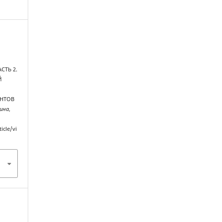
СТЬ 2.
Й
ЕНТОВ
ина
,
icle/vi