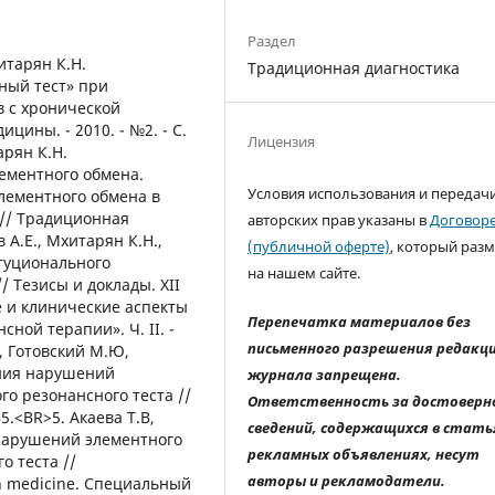
Раздел
хитарян К.Н.
Традиционная диагностика
ный тест» при
в с хронической
цины. - 2010. - №2. - С.
Лицензия
арян К.Н.
ементного обмена.
Условия использования и передач
лементного обмена в
 // Традиционная
авторских прав указаны в
Договор
в А.Е., Мхитарян К.Н.,
(публичной оферте)
, который раз
итуционального
на нашем сайте.
 Тезисы и доклады. XII
 и клинические аспекты
Перепечатка материалов без
ой терапии». Ч. II. -
письменного разрешения редакц
В, Готовский М.Ю,
ения нарушений
журнала запрещена.
о резонансного теста //
Ответственность за достоверн
5.<BR>5. Акаева Т.В,
сведений, содержащихся в стать
нарушений элементного
рекламных объявлениях, несут
о теста //
авторы и рекламодатели.
n medicine. Специальный