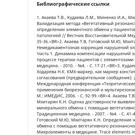
Библиографические ссылки
1. Акаева Т.В., Кудаева Л.М., Миненко И.А., М
Валидизация метода «Вегетативный резонанс
определении элементного обмена у пациенто
патологией // Вестник Восстановительной Меди
35-36.<BR>2. Акаева Т.В, Готовский М.Ю, Мхит
Немедикаментозная коррекция нарушений эл
Часть 1. Динамика компенсации нарушений э
процессе терапии пациентов с элементозами
медицина. - 2010. - №4. - С. 17-21.<BR>3. Кудае
Ходарева Н.К. КМХ-маркер, как маркер конст
согласования (предварительное сообщение). //
Международная конференция «Теоретические
применения биорезонансной и мультирезонансн
М.: ИМЕДИС, 2006. - С. 92-99.<BR>4. Акаева Т.
Мхитарян К.Н. Оценка достоверности выявл
минерального обмена с помощью вегетативног
Традиционная медицина. - 2007. - №4. - С. 41-4
Готовский М.Ю, Мхитарян К.Н. Определение 
обмена с помощью вегетативного резонансног
Микроэлементы в медицине. Trace elements i