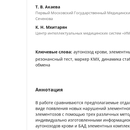
Т. В. Акаева
Первый Московский Государственный Медицинский
Сеченова
К. Н. Мхитарян
Центр интеллектуальных медицинских систем «И
Ключевые слова:
аутонозод крови, элементн
резонансный тест, маркер КМХ, динамика ст
обмена
Аннотация
В работе сравниваются предполагаемые отдал
виде появления новых нарушений элементног
элементозов с помощью трех различных мето
индивидуально изготовленными информацио
аутонозодов крови и БАД элементных комплек