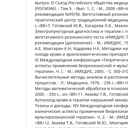
выпуск: ІІ Съезд Российского общества меди
(РОСМЭМ). - Том 9. - Вып. 1, 2. - М., 2008.<BR
рекомендации №99/96. Вегетативный резонанс
практический центр традиционной медицины и
с.<BR>7. Готовский Ю.В., Косарева Л.Б., Махон
Электропунктурная диагностика и терапия с
вегетативного резонансного теста «ИМЕДИС-
рекомендации (дополнение). - М.: ИМЕДИС, 199
А.Е, Мхитарян К.Н, Ходарева Н.К. Методики н
нозода крови и хроносемантических препарато
XI Международная конференция «Теоретическ
аспекты применения биорезонансной и муль
терапии». Ч. I. - М.: ИМЕДИС, 2005. - С. 300-31
Вычислительные методы анализа и распознав
процессов. - Л.: Медицина, 1978. - 296 с.<BR>1
Методы математической обработки в психологи
2000. - 350 с., ил.<BR>11. Акаева Т.В., Готовс
Аутонозод крови в терапии нарушений минер
Тезисы и доклады. XIV Международная конфе
клинические аспекты применения биорезона
мультирезонансной терапии». Ч. 2. - М.: ИМЕДИ
<BR>12. Акаева Т.В., Готовский М.Ю., Мхитар