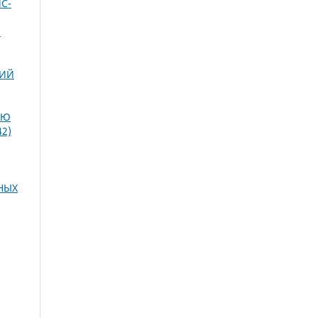
С-
Е
НИЙ
ЬЮ
42)
НЫХ