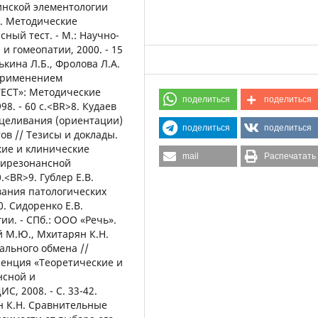
цинской элементологии
>6. Методические
ный тест. - М.: Научно-
 гомеопатии, 2000. - 15
ькина Л.Б., Фролова Л.А.
 применением
ТЕСТ»: Методические
поделиться
поделиться
8. - 60 с.<BR>8. Кудаев
ацеливания (ориентации)
поделиться
поделиться
в // Тезисы и доклады.
ие и клинические
mail
Распечатать
тирезонансной
0.<BR>9. Гублер Е.В.
ания патологических
0. Сидоренко Е.В.
и. - СПб.: ООО «Речь».
кий М.Ю., Мхитарян К.Н.
ального обмена //
ренция «Теоретические и
нсной и
С, 2008. - С. 33-42.
ян К.Н. Сравнительные