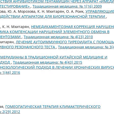
ЙСТВИЯ АНТИБИОТИКОМ ГЕНТАМИЦИН ЧЕРЕЗ АППАРАТ «ИМЕДИ
 ТЕСТИРОВАНИЕ»
,
Традиционная медицина: № 1(16) 2009
кова, Ю. А. Морозова, К. Н. Мхитарян, О. А. Роик,
УПРАВЛЯЮЩИ
ВОЗДЕЙСТВИИ АППАРАТОМ ДЛЯ БИОРЕЗОНАНСНОЙ ТЕРАПИИ
,
, К. Н. Мхитарян,
НЕМЕДИКАМЕНТОЗНАЯ КОРРЕКЦИЯ НАРУШЕ
АМИКА КОМПЕНСАЦИИ НАРУШЕНИЙ ЭЛЕМЕНТНОГО ОБМЕНА В
ЕМЕНТОЗАМИ
,
Традиционная медицина: № 4(23) 2010
Мхитарян,
ЛЕЧЕНИЕ АУТОИММУННОГО ТИРЕОИДИТА С ПОМОЩ
ИВНОГО РЕЗОНАНСНОГО ТЕСТА
,
Традиционная медицина: № 3(
 МЕРИДИАНЫ В ТРАДИЦИОННОЙ КИТАЙСКОЙ МЕДИЦИНЕ И
ОДХОД
,
Традиционная медицина: № 4(43) 2015
НОЗОЛОГИЧЕСКИЙ ПОДХОД В ЛЕЧЕНИИ ХРОНИЧЕСКИХ ВИРУС
 1(44) 2016
кая,
ГОМЕОПАТИЧЕСКАЯ ТЕРАПИЯ КЛИМАКТЕРИЧЕСКОГО
 2(29) 2012