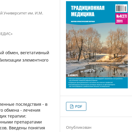
 Университет им. И.М.
МЕДИС»
ый обмен, вегетативный
абилизации элементного
енные последствия - в
PDF
о обмена - лечения
дик терапии:
нными препаратами
Опубликован
сов. Введены понятия