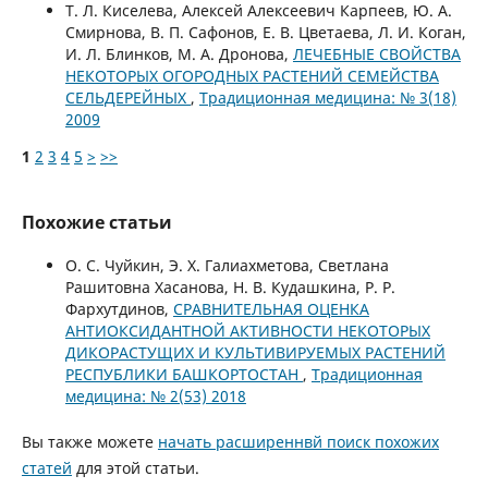
Т. Л. Киселева, Алексей Алексеевич Карпеев, Ю. А.
Смирнова, В. П. Сафонов, Е. В. Цветаева, Л. И. Коган,
И. Л. Блинков, М. А. Дронова,
ЛЕЧЕБНЫЕ СВОЙСТВА
НЕКОТОРЫХ ОГОРОДНЫХ РАСТЕНИЙ СЕМЕЙСТВА
СЕЛЬДЕРЕЙНЫХ
,
Традиционная медицина: № 3(18)
2009
1
2
3
4
5
>
>>
Похожие статьи
О. С. Чуйкин, Э. Х. Галиахметова, Светлана
Рашитовна Хасанова, Н. В. Кудашкина, Р. Р.
Фархутдинов,
СРАВНИТЕЛЬНАЯ ОЦЕНКА
АНТИОКСИДАНТНОЙ АКТИВНОСТИ НЕКОТОРЫХ
ДИКОРАСТУЩИХ И КУЛЬТИВИРУЕМЫХ РАСТЕНИЙ
РЕСПУБЛИКИ БАШКОРТОСТАН
,
Традиционная
медицина: № 2(53) 2018
Вы также можете
начать расширеннвй поиск похожих
статей
для этой статьи.