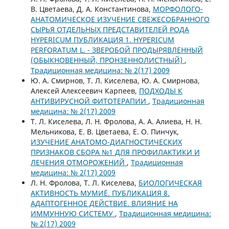
В. Цветаева, Д. А. Константинова,
МОРФОЛОГО-
АНАТОМИЧЕСКОЕ ИЗУЧЕНИЕ СВЕЖЕСОБРАННОГО
СЫРЬЯ ОТДЕЛЬНЫХ ПРЕДСТАВИТЕЛЕЙ РОДА
HYPERICUM ПУБЛИКАЦИЯ 1. HYPERICUM
PERFORATUM L. - ЗВЕРОБОЙ ПРОДЫРЯВЛЕННЫЙ
(ОБЫКНОВЕННЫЙ, ПРОНЗЕННОЛИСТНЫЙ)
,
Традиционная медицина: № 2(17) 2009
Ю. А. Смирнов, Т. Л. Киселева, Ю. А. Смирнова,
Алексей Алексеевич Карпеев,
ПОДХОДЫ К
АНТИВИРУСНОЙ ФИТОТЕРАПИИ
,
Традиционная
медицина: № 2(17) 2009
Т. Л. Киселева, Л. Н. Фролова, А. А. Алиева, Н. Н.
Мельникова, Е. В. Цветаева, Е. О. Пинчук,
ИЗУЧЕНИЕ АНАТОМО-ДИАГНОСТИЧЕСКИХ
ПРИЗНАКОВ СБОРА №1 ДЛЯ ПРОФИЛАКТИКИ И
ЛЕЧЕНИЯ ОТМОРОЖЕНИЙ
,
Традиционная
медицина: № 2(17) 2009
Л. Н. Фролова, Т. Л. Киселева,
БИОЛОГИЧЕСКАЯ
АКТИВНОСТЬ МУМИЁ. ПУБЛИКАЦИЯ 8.
АДАПТОГЕННОЕ ДЕЙСТВИЕ. ВЛИЯНИЕ НА
ИММУННУЮ СИСТЕМУ
,
Традиционная медицина:
№ 2(17) 2009