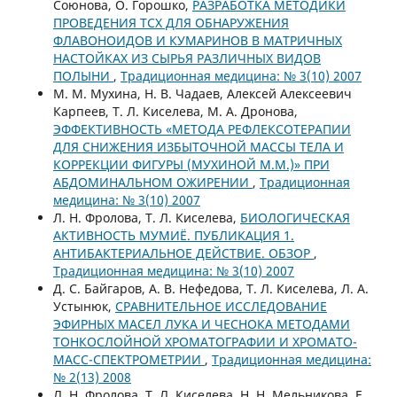
Союнова, О. Горошко,
РАЗРАБОТКА МЕТОДИКИ
ПРОВЕДЕНИЯ ТСХ ДЛЯ ОБНАРУЖЕНИЯ
ФЛАВОНОИДОВ И КУМАРИНОВ В МАТРИЧНЫХ
НАСТОЙКАХ ИЗ СЫРЬЯ РАЗЛИЧНЫХ ВИДОВ
ПОЛЫНИ
,
Традиционная медицина: № 3(10) 2007
М. М. Мухина, Н. В. Чадаев, Алексей Алексеевич
Карпеев, Т. Л. Киселева, М. А. Дронова,
ЭФФЕКТИВНОСТЬ «МЕТОДА РЕФЛЕКСОТЕРАПИИ
ДЛЯ СНИЖЕНИЯ ИЗБЫТОЧНОЙ МАССЫ ТЕЛА И
КОРРЕКЦИИ ФИГУРЫ (МУХИНОЙ М.М.)» ПРИ
АБДОМИНАЛЬНОМ ОЖИРЕНИИ
,
Традиционная
медицина: № 3(10) 2007
Л. Н. Фролова, Т. Л. Киселева,
БИОЛОГИЧЕСКАЯ
АКТИВНОСТЬ МУМИЁ. ПУБЛИКАЦИЯ 1.
АНТИБАКТЕРИАЛЬНОЕ ДЕЙСТВИЕ. ОБЗОР
,
Традиционная медицина: № 3(10) 2007
Д. С. Байгаров, А. В. Нефедова, Т. Л. Киселева, Л. А.
Устынюк,
СРАВНИТЕЛЬНОЕ ИССЛЕДОВАНИЕ
ЭФИРНЫХ МАСЕЛ ЛУКА И ЧЕСНОКА МЕТОДАМИ
ТОНКОСЛОЙНОЙ ХРОМАТОГРАФИИ И ХРОМАТО-
МАСС-СПЕКТРОМЕТРИИ
,
Традиционная медицина:
№ 2(13) 2008
Л. Н. Фролова, Т. Л. Киселева, Н. Н. Мельникова, Е.