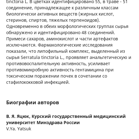
tinctoria L. В цветках идентифицировано 55, в траве - 51
соединение, принадлежащее к различным классам
биологически активных веществ (жирных кислот,
стеринов, спиртов, тяжелых терпеноидов).
Одновременно в обеих морфологических группах сырья
обнаружено и идентифицировано 48 соединений.
Примеси сахаров, аминокислот и части артефактов
исключаются. Фармакологические исследования
показали, что липофильный комплекс, выделенный из
сырья Serratula tinctoria L., проявляет анальгетическую и
противовоспалительную активность, усиливает
противомикробную активность гентамицина при
токсическом поражении почек в сочетании со
стафилококковой инфекцией.
Биографии авторов
В. Я. Яцюк,
Курский государственный медицинский
университет Минздрава России
V.Ya. Yatsuk