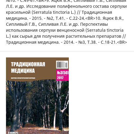
№10. - С.49-61.<BR>9. Яцюк В.Я., Сипливый Г.В., Сипливая
Л.Е. и др. Исследование полифенольного состава серпухи
красильной (Serratula tinctoria L.) // Традиционная
медицина. - 2015. - №2, Т.41. - С.22-24.<BR>10. Яцюк В.Я.,
Сипливый Г.В., Сипливая Л.Е. и др. Перспективы
использования серпухи венценосной (Serratula tinctoria
L.) как сырья для получения растительных препаратов //
Традиционная медицина. - 2014. - №3, Т.38. - С.18-21.<BR>