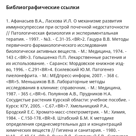
Библиографические ссылки
1. Афанасьев В.А., Ласкова И.Л. О механизме развития
иммуносупрессии при острой почечной недостаточности
// Патологическая физиология и экспериментальная
терапия. - 1997. - №3. - С.31-35.<BR>2. Гацура В.В. Методы
первичного фармакологического исследования
биологически активных веществ. - М.: Медицина, 1974. -
143 с.<BR>3. Голышенко П.П. Лекарственные растения и
их использование. - Саранск: Мордовское книжное изд-
во, 1996. - С.291<BR>4. Есилевский Ю.М. Патогенез
пиелонефрита. - М.: МЕДпресс-информ, 2007. - 368 с.
<BR>5. Меньшиков В.В. Лабораторные методы
исследования в клинике: справочник. - М.: Медицина,
1987. - 365 с.<BR>6. Полуянов А.В., Прудников Н.А.
Сосудистые растения Курской области: учебное пособие. -
Курск: КГУ, 2005. - С.67.<BR>7. Хмельницкий Р.А.,
Бродский Е.С. Хромато-масс-спектрометрия. - М.: Химия,
1984. - С.150-178.<BR>8. Штабский Б.М. К методике
определения среднесмертельных доз и концентраций
химических веществ // Гигиена и санитария. - 1980. -